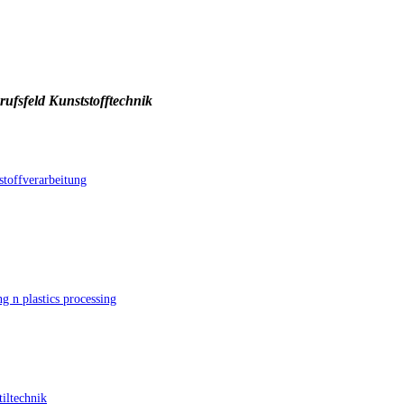
rufsfeld Kunststofftechnik
toffverarbeitung
g n plastics processing
iltechnik