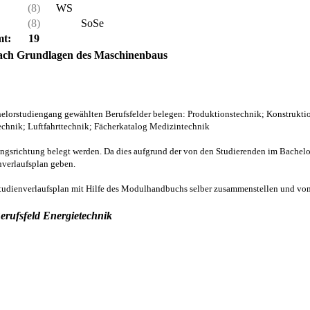
(8)
WS
(8)
SoSe
t:
19
ach Grundlagen des Maschinenbaus
elorstudiengang gewählten Berufsfelder belegen: Produktionstechnik; Konstrukti
technik; Luftfahrttechnik; Fächerkatalog Medizintechnik
gsrichtung belegt werden. Da dies aufgrund der von den Studierenden im Bachel
enverlaufsplan geben.
Studienverlaufsplan mit Hilfe des Modulhandbuchs selber zusammenstellen und vo
erufsfeld Energietechnik