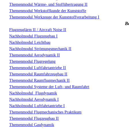
Themenmodul Wärme- und Stoffübertragung II
Themenmodul Werkstoffkunde der Kunststoffe
Themenmodul Werkzeuge der Kunststoffverarbeitung I
Be
Flugzeuglärm II / Aircraft Noise II
Nachholmodul Flugzeugbau I
Nachholmodul Leichtbau
Nachholmodul Strömungsmechanik II
Themenmodul Aerodynamik II
Themenmodul Flugregelung
Themenmodul Luftfahrtantriebe II
Themenmodul Raumfahrzeugbau II
Themenmodul Raumflugmechanik II
Themenmodul Systeme der Luft- und Raumfahrt
Nachholmodul Flugdynamik
Nachholmodul Aerodynamik I
Nachholmodul Luftfahrtantriebe I
Themenmodul Flugmechanisches Praktikum
Themenmodul Flugzeugbau II
Themenmodul Gasdynamik