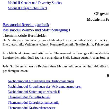
Modul II Gender und Diversity Studies
Modul II Bürgerliches Recht
CP
gesam
Module im F
Basismodul Regelungstechnik
Basismodul Wärme- und Stoffübertragung I
Themenmodule Berufsfelder
Die Studierenden müssen die noch fehlenden Themenmodule eines ihrer im Bach
Energietechnik; Verfahrenstechnik; Kunststofftechnik; Textiltechnik; Fahrzeug
Anschließend müssen weiterführenden Themenmodule dieser gewählten Vertiefun
Berufsfelder individuell ist, kann es an dieser Stelle keinen ausführlichen Studi
Jeder Studierende muss zu Beginn seines Masterstudiums seinen individuellen 
genehmigen lassen.
B
Nachholmodul Grundlagen der Turbomaschinen
Nachholmodul Grundlagen der Verbrennungsmotoren
Nachholmodul Strömungsmechanik II
Themenmodul Dampfturbinen
Themenmodul Energiesystemtechnik
Themenmodul Kraftwerksprozesse