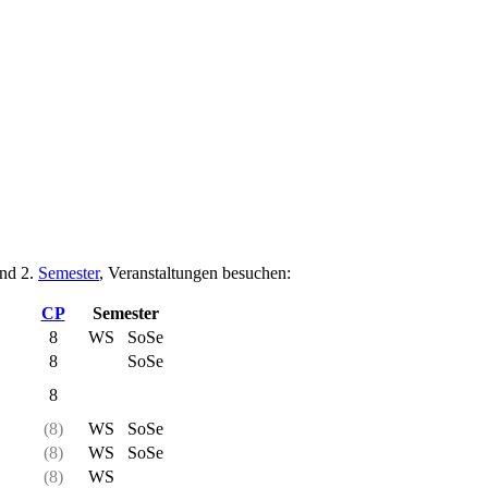
und 2.
Semester
, Veranstaltungen besuchen:
CP
Semester
8
WS
SoSe
8
SoSe
8
(8)
WS
SoSe
(8)
WS
SoSe
(8)
WS