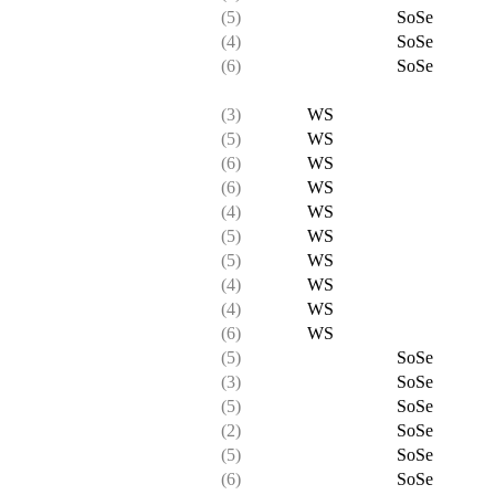
(5)
SoSe
(4)
SoSe
(6)
SoSe
(3)
WS
(5)
WS
(6)
WS
(6)
WS
(4)
WS
(5)
WS
(5)
WS
(4)
WS
(4)
WS
(6)
WS
(5)
SoSe
(3)
SoSe
(5)
SoSe
(2)
SoSe
(5)
SoSe
(6)
SoSe