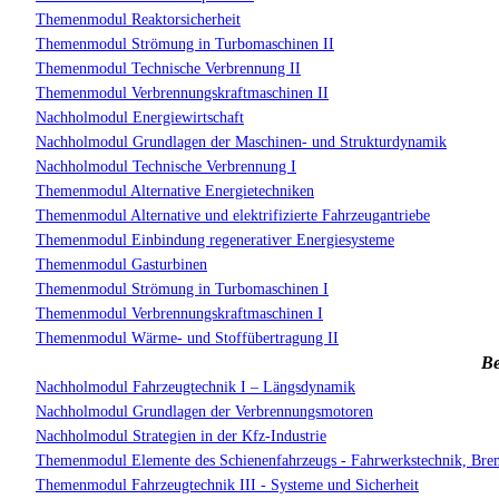
Themenmodul Reaktorsicherheit
Themenmodul Strömung in Turbomaschinen II
Themenmodul Technische Verbrennung II
Themenmodul Verbrennungskraftmaschinen II
Nachholmodul Energiewirtschaft
Nachholmodul Grundlagen der Maschinen- und Strukturdynamik
Nachholmodul Technische Verbrennung I
Themenmodul Alternative Energietechniken
Themenmodul Alternative und elektrifizierte Fahrzeugantriebe
Themenmodul Einbindung regenerativer Energiesysteme
Themenmodul Gasturbinen
Themenmodul Strömung in Turbomaschinen I
Themenmodul Verbrennungskraftmaschinen I
Themenmodul Wärme- und Stoffübertragung II
Be
Nachholmodul Fahrzeugtechnik I – Längsdynamik
Nachholmodul Grundlagen der Verbrennungsmotoren
Nachholmodul Strategien in der Kfz-Industrie
Themenmodul Elemente des Schienenfahrzeugs - Fahrwerkstechnik, Br
Themenmodul Fahrzeugtechnik III - Systeme und Sicherheit