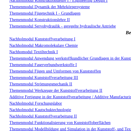
Nachholmodul Konstruktionslehre I / Engineering Design I
Themenmodul Dynamik der Mehrkörpersysteme
Themenmodul Fügetechnik I - Grundlagen
Themenmodul Konstruktionslehre II
Themenmodul Servohydraulik - geregelte hydraulische Antriebe
Be
Nachholmodul Kunststoffverarbeitung I
Nachholmodul Makromolekulare Chemie
Nachhomodul Textiltechnik I
Themenmodul Anwendung werkstoffkundlicher Grundlagen in der Kunsts
Themenmodul Faserverbundwerkstoffe I
Themenmodul Fügen und Umformen von Kunststoffen
Themenmodul Kunststoffverarbeitung III
Themenmodul Strömungsmechanik II
Themenmodul Werkzeuge der Kunststoffverarbeitung II
Additive Fertigung in der Kunststoffverarbeitung / Additive Manufacturin
Nachholmodul Forschungslabor
Nachholmodul Kautschuktechnologie
Nachholmodul Kunststoffverarbeitung II
Themenmodul Funktionalisierung von Kunststoffoberflächen
Themenmodul Modellbildung und Simulation in der Kunststoff- und Text