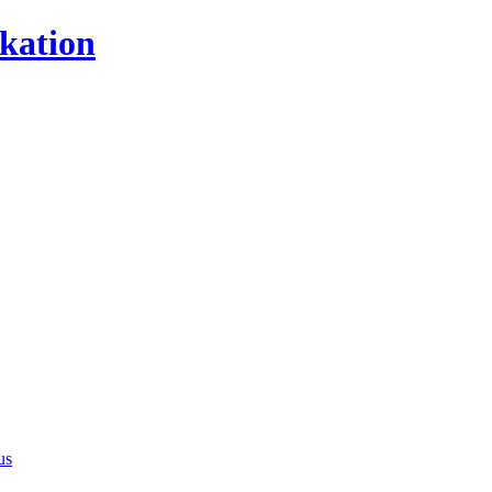
kation
us