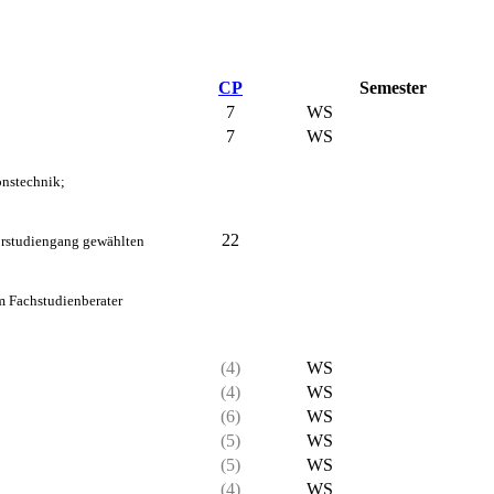
CP
Semester
7
WS
7
WS
onstechnik;
22
orstudiengang gewählten
m Fachstudienberater
(4)
WS
(4)
WS
(6)
WS
(5)
WS
(5)
WS
(4)
WS