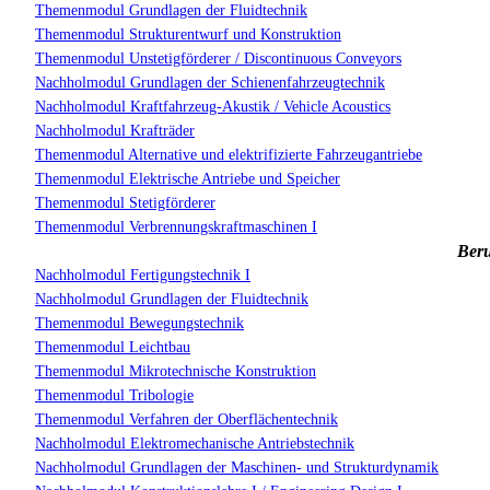
Themenmodul Grundlagen der Fluidtechnik
Themenmodul Strukturentwurf und Konstruktion
Themenmodul Unstetigförderer / Discontinuous Conveyors
Nachholmodul Grundlagen der Schienenfahrzeugtechnik
Nachholmodul Kraftfahrzeug-Akustik / Vehicle Acoustics
Nachholmodul Krafträder
Themenmodul Alternative und elektrifizierte Fahrzeugantriebe
Themenmodul Elektrische Antriebe und Speicher
Themenmodul Stetigförderer
Themenmodul Verbrennungskraftmaschinen I
Beru
Nachholmodul Fertigungstechnik I
Nachholmodul Grundlagen der Fluidtechnik
Themenmodul Bewegungstechnik
Themenmodul Leichtbau
Themenmodul Mikrotechnische Konstruktion
Themenmodul Tribologie
Themenmodul Verfahren der Oberflächentechnik
Nachholmodul Elektromechanische Antriebstechnik
Nachholmodul Grundlagen der Maschinen- und Strukturdynamik