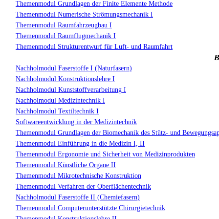
Themenmodul Grundlagen der Finite Elemente Methode
Themenmodul Numerische Strömungsmechanik I
Themenmodul Raumfahrzeugbau I
Themenmodul Raumflugmechanik I
Themenmodul Strukturentwurf für Luft- und Raumfahrt
B
Nachholmodul Faserstoffe I (Naturfasern)
Nachholmodul Konstruktionslehre I
Nachholmodul Kunststoffverarbeitung I
Nachholmodul Medizintechnik I
Nachholmodul Textiltechnik I
Softwareentwicklung in der Medizintechnik
Themenmodul Grundlagen der Biomechanik des Stütz- und Bewegungsapp
Themenmodul Einführung in die Medizin I, II
Themenmodul Ergonomie und Sicherheit von Medizinprodukten
Themenmodul Künstliche Organe II
Themenmodul Mikrotechnische Konstruktion
Themenmodul Verfahren der Oberflächentechnik
Nachholmodul Faserstoffe II (Chemiefasern)
Themenmodul Computerunterstützte Chirurgietechnik
Themenmodul Konstruktionslehre II