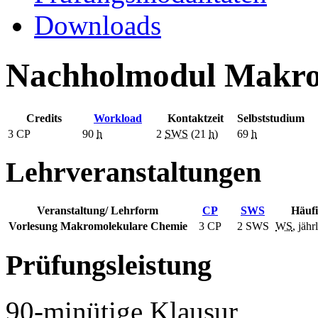
Downloads
Nachholmodul Makro
Credits
Workload
Kontaktzeit
Selbststudium
3
CP
90
h
2
SWS
(21
h
)
69
h
Lehrveranstaltungen
Veranstaltung/ Lehrform
CP
SWS
Häufi
Vorlesung Makromolekulare Chemie
3 CP
2
SWS
WS
, jähr
Prüfungsleistung
90-minütige Klausur