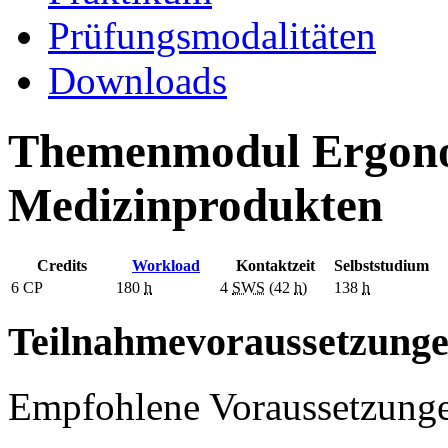
Prüfungsmodalitäten
Downloads
Themenmodul Ergonom
Medizinprodukten
Credits
Workload
Kontaktzeit
Selbststudium
6
CP
180
h
4
SWS
(42
h
)
138
h
Teilnahmevoraussetzung
Empfohlene Voraussetzung