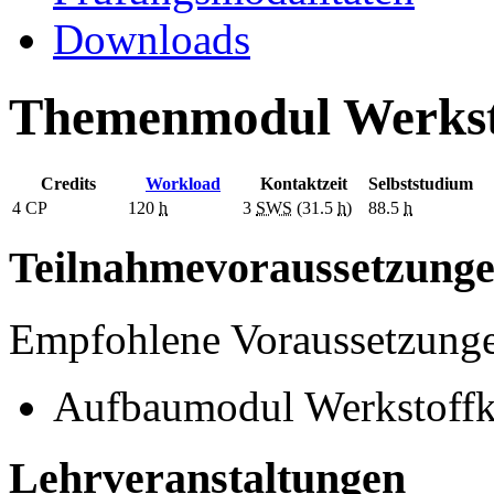
Downloads
Themenmodul Werksto
Credits
Workload
Kontaktzeit
Selbststudium
4
CP
120
h
3
SWS
(31.5
h
)
88.5
h
Teilnahmevoraussetzung
Empfohlene Voraussetzung
Aufbaumodul Werkstoffku
Lehrveranstaltungen