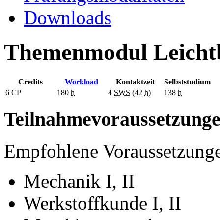
Downloads
Themenmodul Leicht
Credits
Workload
Kontaktzeit
Selbststudium
6
CP
180
h
4
SWS
(42
h
)
138
h
Teilnahmevoraussetzung
Empfohlene Voraussetzung
Mechanik I, II
Werkstoffkunde I, II