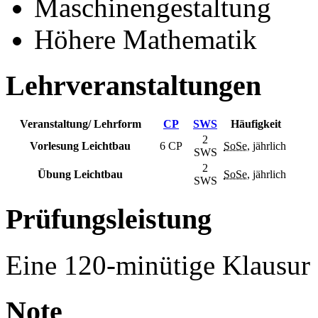
Maschinengestaltung
Höhere Mathematik
Lehrveranstaltungen
Veranstaltung/ Lehrform
CP
SWS
Häufigkeit
2
Vorlesung Leichtbau
6 CP
SoSe
, jährlich
SWS
2
Übung Leichtbau
SoSe
, jährlich
SWS
Prüfungsleistung
Eine 120-minütige Klausur
Note