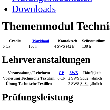
Downloads
Themenmodul Technis
Credits
Workload
Kontaktzeit
Selbststudium
6
CP
180
h
4
SWS
(42
h
)
138
h
Lehrveranstaltungen
Veranstaltung/ Lehrform
CP
SWS
Häufigkeit
Vorlesung Technische Textilien
6 CP
2
SWS
SoSe
, jährlich
Übung Technische Textilien
2
SWS
SoSe
, jährlich
Prüfungsleistung