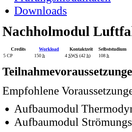
Downloads
Nachholmodul Luftfah
Credits
Workload
Kontaktzeit
Selbststudium
5
CP
150
h
4
SWS
(42
h
)
108
h
Teilnahmevoraussetzung
Empfohlene Voraussetzung
Aufbaumodul Thermody
Aufbaumodul Strömungs