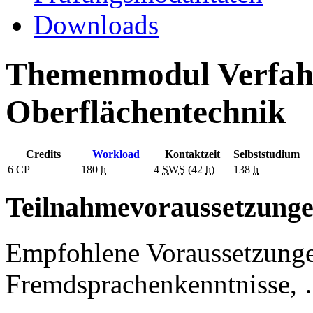
Downloads
Themenmodul Verfah
Oberflächentechnik
Credits
Workload
Kontaktzeit
Selbststudium
6
CP
180
h
4
SWS
(42
h
)
138
h
Teilnahmevoraussetzung
Empfohlene Voraussetzunge
Fremdsprachenkenntnisse, 