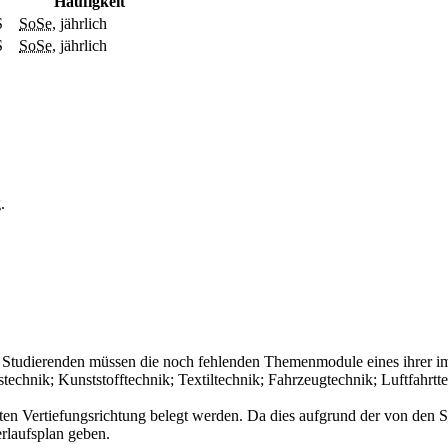
Häufigkeit
S
SoSe
, jährlich
S
SoSe
, jährlich
.
Studierenden müssen die noch fehlenden Themenmodule eines ihrer im
technik; Kunststofftechnik; Textiltechnik; Fahrzeugtechnik; Luftfahrt
 Vertiefungsrichtung belegt werden. Da dies aufgrund der von den S
erlaufsplan geben.