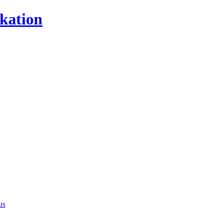
kation
us