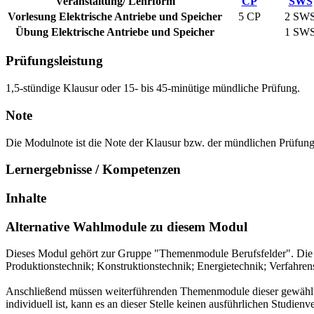
Veranstaltung/ Lehrform
CP
SWS
Vorlesung Elektrische Antriebe und Speicher
5 CP
2
SW
Übung Elektrische Antriebe und Speicher
1
SW
Prüfungsleistung
1,5-stündige Klausur oder 15- bis 45-minütige mündliche Prüfung.
Note
Die Modulnote ist die Note der Klausur bzw. der mündlichen Prüfung
Lernergebnisse / Kompetenzen
Inhalte
Alternative Wahlmodule zu diesem Modul
Dieses Modul gehört zur Gruppe "Themenmodule Berufsfelder". Die 
Produktionstechnik; Konstruktionstechnik; Energietechnik; Verfahrens
Anschließend müssen weiterführenden Themenmodule dieser gewählten
individuell ist, kann es an dieser Stelle keinen ausführlichen Studienv