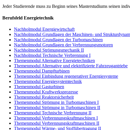
Jeder Studierende muss zu Beginn seines Masterstudiums seinen indi
Berufsfeld Energietechnik
Nachholmodul Energiewirtschaft
Nachholmodul Grundlagen der Maschinen- und Strukturdynam
Nachholmodul Grundlagen der Turbomaschinen
Nachholmodul Grundlagen der Verbrennungsmotoren
Nachholmodul Strömungsmechanik II
Nachholmodul Technische Verbrennung I
Themenmodul Alternative Energietechniken
Themenmodul Alternative und elektrifizierte Fahrzeugantriebe
Themenmodul Dampfturbinen
Themenmodul Einbindung regenerativer Energiesysteme
Themenmodul Energiesystemtechnik
Themenmodul Gasturbinen
Themenmodul Kraftwerksprozesse
Themenmodul Reaktorsicherheit
Themenmodul Strömung in Turbomaschinen I
Themenmodul Strömung in Turbomaschinen II
Themenmodul Technische Verbrennung II
Themenmodul Verbrennungskraftmaschinen I
Themenmodul Verbrennungskraftmaschinen II
Themenmodul Wärme- und Stoffübertragung II