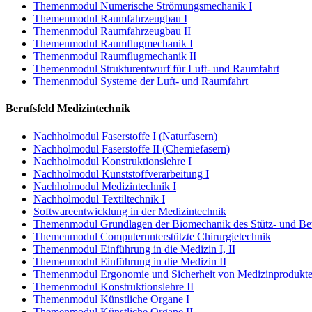
Themenmodul Numerische Strömungsmechanik I
Themenmodul Raumfahrzeugbau I
Themenmodul Raumfahrzeugbau II
Themenmodul Raumflugmechanik I
Themenmodul Raumflugmechanik II
Themenmodul Strukturentwurf für Luft- und Raumfahrt
Themenmodul Systeme der Luft- und Raumfahrt
Berufsfeld Medizintechnik
Nachholmodul Faserstoffe I (Naturfasern)
Nachholmodul Faserstoffe II (Chemiefasern)
Nachholmodul Konstruktionslehre I
Nachholmodul Kunststoffverarbeitung I
Nachholmodul Medizintechnik I
Nachholmodul Textiltechnik I
Softwareentwicklung in der Medizintechnik
Themenmodul Grundlagen der Biomechanik des Stütz- und Bew
Themenmodul Computerunterstützte Chirurgietechnik
Themenmodul Einführung in die Medizin I, II
Themenmodul Einführung in die Medizin II
Themenmodul Ergonomie und Sicherheit von Medizinprodukt
Themenmodul Konstruktionslehre II
Themenmodul Künstliche Organe I
Themenmodul Künstliche Organe II