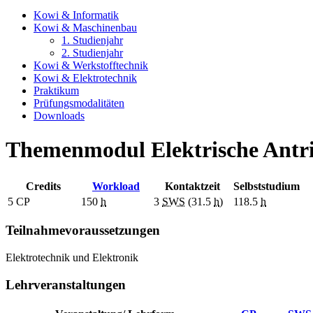
Kowi & Informatik
Kowi & Maschinenbau
1. Studienjahr
2. Studienjahr
Kowi & Werkstofftechnik
Kowi & Elektrotechnik
Praktikum
Prüfungsmodalitäten
Downloads
Themenmodul Elektrische Antri
Credits
Workload
Kontaktzeit
Selbststudium
5
CP
150
h
3
SWS
(31.5
h
)
118.5
h
Teilnahmevoraussetzungen
Elektrotechnik und Elektronik
Lehrveranstaltungen