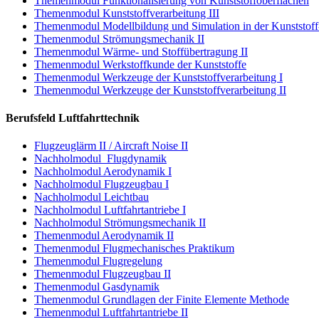
Themenmodul Funktionalisierung von Kunststoffoberflächen
Themenmodul Kunststoffverarbeitung III
Themenmodul Modellbildung und Simulation in der Kunststoff-
Themenmodul Strömungsmechanik II
Themenmodul Wärme- und Stoffübertragung II
Themenmodul Werkstoffkunde der Kunststoffe
Themenmodul Werkzeuge der Kunststoffverarbeitung I
Themenmodul Werkzeuge der Kunststoffverarbeitung II
Berufsfeld Luftfahrttechnik
Flugzeuglärm II / Aircraft Noise II
Nachholmodul Flugdynamik
Nachholmodul Aerodynamik I
Nachholmodul Flugzeugbau I
Nachholmodul Leichtbau
Nachholmodul Luftfahrtantriebe I
Nachholmodul Strömungsmechanik II
Themenmodul Aerodynamik II
Themenmodul Flugmechanisches Praktikum
Themenmodul Flugregelung
Themenmodul Flugzeugbau II
Themenmodul Gasdynamik
Themenmodul Grundlagen der Finite Elemente Methode
Themenmodul Luftfahrtantriebe II