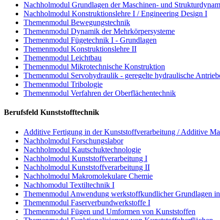
Nachholmodul Grundlagen der Maschinen- und Strukturdynam
Nachholmodul Konstruktionslehre I / Engineering Design I
Themenmodul Bewegungstechnik
Themenmodul Dynamik der Mehrkörpersysteme
Themenmodul Fügetechnik I - Grundlagen
Themenmodul Konstruktionslehre II
Themenmodul Leichtbau
Themenmodul Mikrotechnische Konstruktion
Themenmodul Servohydraulik - geregelte hydraulische Antrieb
Themenmodul Tribologie
Themenmodul Verfahren der Oberflächentechnik
Berufsfeld Kunststofftechnik
Additive Fertigung in der Kunststoffverarbeitung / Additive Ma
Nachholmodul Forschungslabor
Nachholmodul Kautschuktechnologie
Nachholmodul Kunststoffverarbeitung I
Nachholmodul Kunststoffverarbeitung II
Nachholmodul Makromolekulare Chemie
Nachhomodul Textiltechnik I
Themenmodul Anwendung werkstoffkundlicher Grundlagen in d
Themenmodul Faserverbundwerkstoffe I
Themenmodul Fügen und Umformen von Kunststoffen