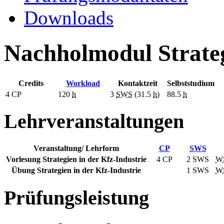
Downloads
Nachholmodul Strateg
Credits
Workload
Kontaktzeit
Selbststudium
4
CP
120
h
3
SWS
(31.5
h
)
88.5
h
Lehrveranstaltungen
Veranstaltung/ Lehrform
CP
SWS
Vorlesung Strategien in der Kfz-Industrie
4 CP
2
SWS
W
Übung Strategien in der Kfz-Industrie
1
SWS
W
Prüfungsleistung