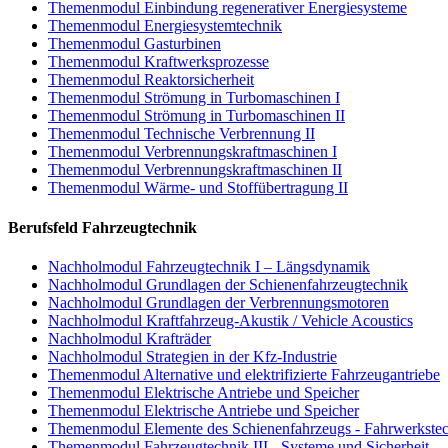
Themenmodul Einbindung regenerativer Energiesysteme
Themenmodul Energiesystemtechnik
Themenmodul Gasturbinen
Themenmodul Kraftwerksprozesse
Themenmodul Reaktorsicherheit
Themenmodul Strömung in Turbomaschinen I
Themenmodul Strömung in Turbomaschinen II
Themenmodul Technische Verbrennung II
Themenmodul Verbrennungskraftmaschinen I
Themenmodul Verbrennungskraftmaschinen II
Themenmodul Wärme- und Stoffübertragung II
Berufsfeld Fahrzeugtechnik
Nachholmodul Fahrzeugtechnik I – Längsdynamik
Nachholmodul Grundlagen der Schienenfahrzeugtechnik
Nachholmodul Grundlagen der Verbrennungsmotoren
Nachholmodul Kraftfahrzeug-Akustik / Vehicle Acoustics
Nachholmodul Krafträder
Nachholmodul Strategien in der Kfz-Industrie
Themenmodul Alternative und elektrifizierte Fahrzeugantriebe
Themenmodul Elektrische Antriebe und Speicher
Themenmodul Elektrische Antriebe und Speicher
Themenmodul Elemente des Schienenfahrzeugs - Fahrwerkste
Themenmodul Fahrzeugtechnik III - Systeme und Sicherheit