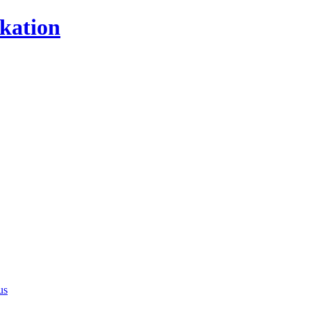
kation
us