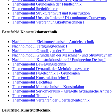
Themenmodul Grundlagen der Fluidtechnik
Themenmodul Stetigförderer
Themenmodul Strukturentwurf und Konstruktion
Themenmodul Unstetigförderer / Discontinuous Conveyors
Themenmodul Verbrennungskraftmaschinen I
Berufsfeld Konstruktionstechnik
Nachholmodul Elektromechanische Antriebstechnik
Nachholmodul Fertigungstechnik I
Nachholmodul Grundlagen der Fluidtechnik
Nachholmodul Grundlagen der Maschinen- und Strukturdynam
Nachholmodul Konstruktionslehre I / Engineering Design I
Themenmodul Bewegungstechnik
Themenmodul Dynamik der Mehrkörpersysteme
Themenmodul Fügetechnik I - Grundlagen
Themenmodul Konstruktionslehre II
Themenmodul Leichtbau
Themenmodul Mikrotechnische Konstruktion
Themenmodul Servohydraulik - geregelte hydraulische Antrieb
Themenmodul Tribologie
Themenmodul Verfahren der Oberflächentechnik
Berufsfeld Kunststofftechnik