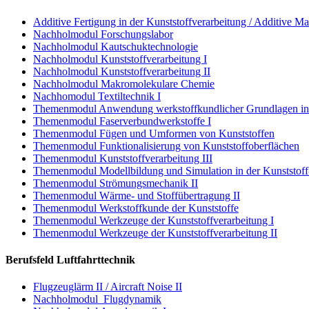
Additive Fertigung in der Kunststoffverarbeitung / Additive Ma
Nachholmodul Forschungslabor
Nachholmodul Kautschuktechnologie
Nachholmodul Kunststoffverarbeitung I
Nachholmodul Kunststoffverarbeitung II
Nachholmodul Makromolekulare Chemie
Nachhomodul Textiltechnik I
Themenmodul Anwendung werkstoffkundlicher Grundlagen in d
Themenmodul Faserverbundwerkstoffe I
Themenmodul Fügen und Umformen von Kunststoffen
Themenmodul Funktionalisierung von Kunststoffoberflächen
Themenmodul Kunststoffverarbeitung III
Themenmodul Modellbildung und Simulation in der Kunststoff-
Themenmodul Strömungsmechanik II
Themenmodul Wärme- und Stoffübertragung II
Themenmodul Werkstoffkunde der Kunststoffe
Themenmodul Werkzeuge der Kunststoffverarbeitung I
Themenmodul Werkzeuge der Kunststoffverarbeitung II
Berufsfeld Luftfahrttechnik
Flugzeuglärm II / Aircraft Noise II
Nachholmodul Flugdynamik