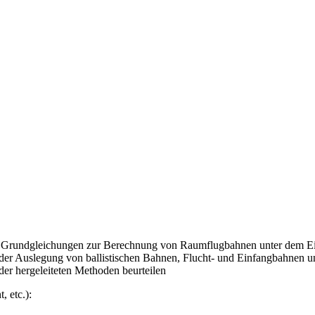
d Grundgleichungen zur Berechnung von Raumflugbahnen unter dem Ein
en der Auslegung von ballistischen Bahnen, Flucht- und Einfangbahn
er hergeleiteten Methoden beurteilen
 etc.):