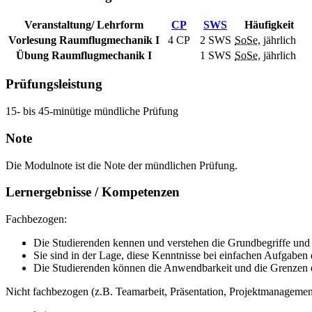
Veranstaltung/ Lehrform
CP
SWS
Häufigkeit
Vorlesung Raumflugmechanik I
4 CP
2
SWS
SoSe
, jährlich
Übung Raumflugmechanik I
1
SWS
SoSe
, jährlich
Prüfungsleistung
15- bis 45-minütige mündliche Prüfung
Note
Die Modulnote ist die Note der mündlichen Prüfung.
Lernergebnisse / Kompetenzen
Fachbezogen:
Die Studierenden kennen und verstehen die Grundbegriffe un
Sie sind in der Lage, diese Kenntnisse bei einfachen Aufgab
Die Studierenden können die Anwendbarkeit und die Grenzen d
Nicht fachbezogen (z.B. Teamarbeit, Präsentation, Projektmanagement,