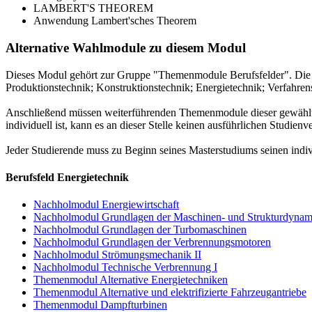
LAMBERT'S THEOREM
Anwendung Lambert'sches Theorem
Alternative Wahlmodule zu diesem Modul
Dieses Modul gehört zur Gruppe "Themenmodule Berufsfelder". Die 
Produktionstechnik; Konstruktionstechnik; Energietechnik; Verfahrens
Anschließend müssen weiterführenden Themenmodule dieser gewählten
individuell ist, kann es an dieser Stelle keinen ausführlichen Studienv
Jeder Studierende muss zu Beginn seines Masterstudiums seinen indi
Berufsfeld Energietechnik
Nachholmodul Energiewirtschaft
Nachholmodul Grundlagen der Maschinen- und Strukturdynam
Nachholmodul Grundlagen der Turbomaschinen
Nachholmodul Grundlagen der Verbrennungsmotoren
Nachholmodul Strömungsmechanik II
Nachholmodul Technische Verbrennung I
Themenmodul Alternative Energietechniken
Themenmodul Alternative und elektrifizierte Fahrzeugantriebe
Themenmodul Dampfturbinen