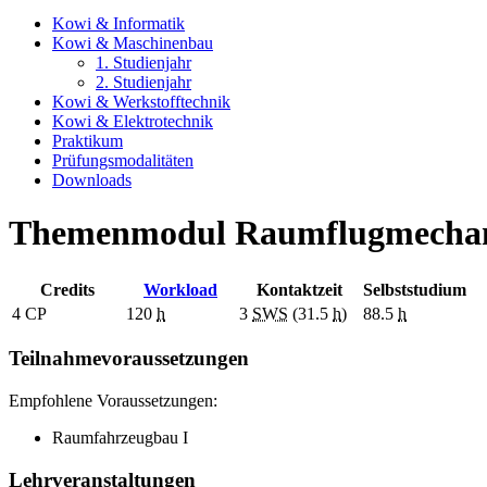
Kowi & Informatik
Kowi & Maschinenbau
1. Studienjahr
2. Studienjahr
Kowi & Werkstofftechnik
Kowi & Elektrotechnik
Praktikum
Prüfungsmodalitäten
Downloads
Themenmodul Raumflugmechan
Credits
Workload
Kontaktzeit
Selbststudium
4
CP
120
h
3
SWS
(31.5
h
)
88.5
h
Teilnahmevoraussetzungen
Empfohlene Voraussetzungen:
Raumfahrzeugbau I
Lehrveranstaltungen