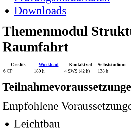
Downloads
Themenmodul Struktu
Raumfahrt
Credits
Workload
Kontaktzeit
Selbststudium
6
CP
180
h
4
SWS
(42
h
)
138
h
Teilnahmevoraussetzung
Empfohlene Voraussetzung
Leichtbau