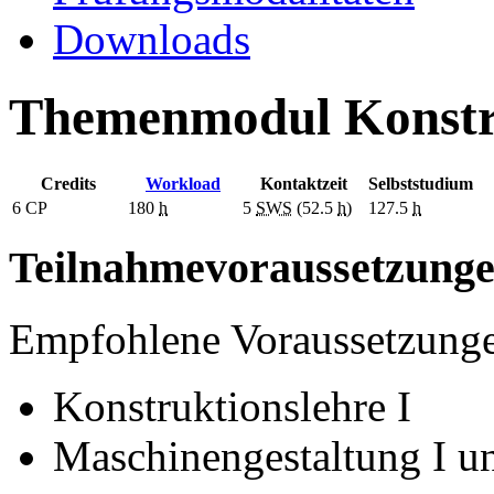
Downloads
Themenmodul Konstru
Credits
Workload
Kontaktzeit
Selbststudium
6
CP
180
h
5
SWS
(52.5
h
)
127.5
h
Teilnahmevoraussetzung
Empfohlene Voraussetzung
Konstruktionslehre I
Maschinengestaltung I 