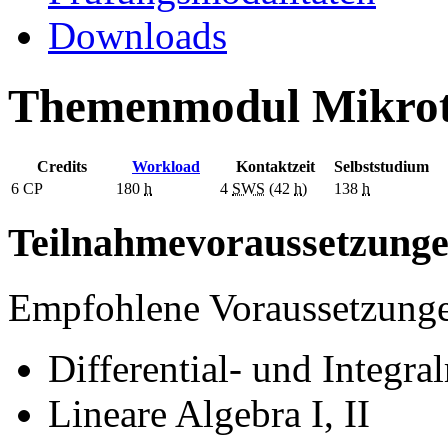
Downloads
Themenmodul Mikrote
Credits
Workload
Kontaktzeit
Selbststudium
6
CP
180
h
4
SWS
(42
h
)
138
h
Teilnahmevoraussetzung
Empfohlene Voraussetzung
Differential- und Integral
Lineare Algebra I, II