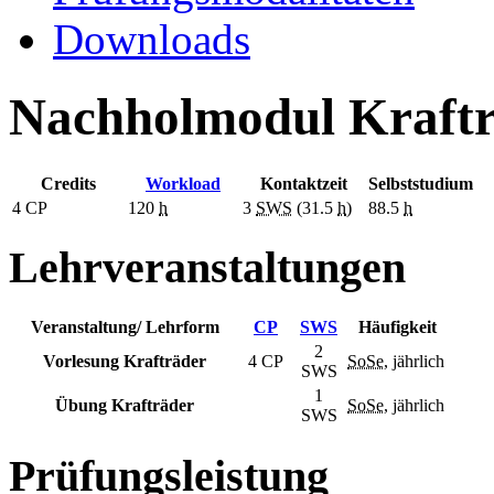
Downloads
Nachholmodul Kraft
Credits
Workload
Kontaktzeit
Selbststudium
4
CP
120
h
3
SWS
(31.5
h
)
88.5
h
Lehrveranstaltungen
Veranstaltung/ Lehrform
CP
SWS
Häufigkeit
2
Vorlesung Krafträder
4 CP
SoSe
, jährlich
SWS
1
Übung Krafträder
SoSe
, jährlich
SWS
Prüfungsleistung