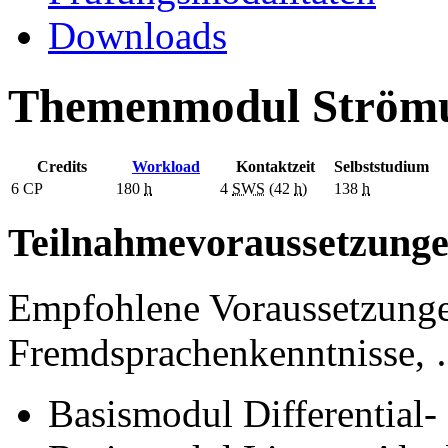
Downloads
Themenmodul Strömu
Credits
Workload
Kontaktzeit
Selbststudium
6
CP
180
h
4
SWS
(42
h
)
138
h
Teilnahmevoraussetzung
Empfohlene Voraussetzunge
Fremdsprachenkenntnisse, 
Basismodul Differential- 