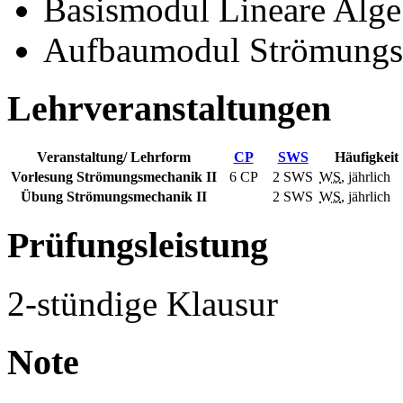
Basismodul Lineare Algeb
Aufbaumodul Strömungs
Lehrveranstaltungen
Veranstaltung/ Lehrform
CP
SWS
Häufigkeit
Vorlesung Strömungsmechanik II
6 CP
2
SWS
WS
, jährlich
Übung Strömungsmechanik II
2
SWS
WS
, jährlich
Prüfungsleistung
2-stündige Klausur
Note