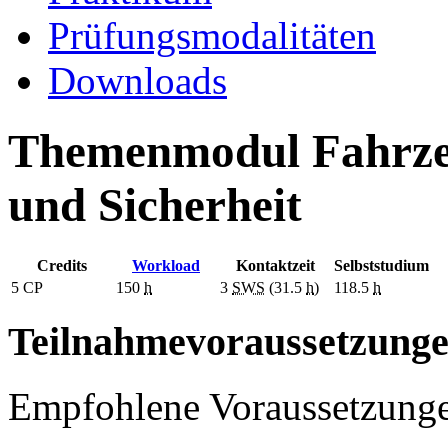
Prüfungsmodalitäten
Downloads
Themenmodul Fahrzeu
und Sicherheit
Credits
Workload
Kontaktzeit
Selbststudium
5
CP
150
h
3
SWS
(31.5
h
)
118.5
h
Teilnahmevoraussetzung
Empfohlene Voraussetzung