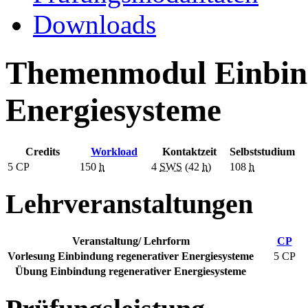
Downloads
Themenmodul Einbind
Energiesysteme
Credits
Workload
Kontaktzeit
Selbststudium
5
CP
150
h
4
SWS
(42
h
)
108
h
Lehrveranstaltungen
Veranstaltung/ Lehrform
CP
Vorlesung Einbindung regenerativer Energiesysteme
5 CP
Übung Einbindung regenerativer Energiesysteme