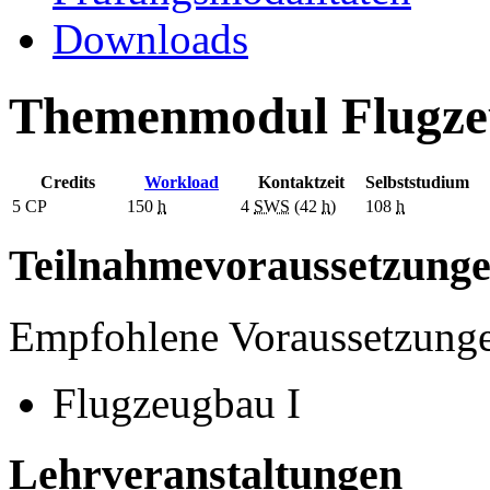
Downloads
Themenmodul Flugze
Credits
Workload
Kontaktzeit
Selbststudium
5
CP
150
h
4
SWS
(42
h
)
108
h
Teilnahmevoraussetzung
Empfohlene Voraussetzung
Flugzeugbau I
Lehrveranstaltungen