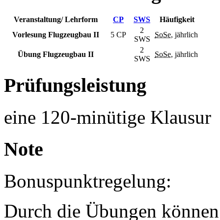
Veranstaltung/ Lehrform
CP
SWS
Häufigkeit
2
Vorlesung Flugzeugbau II
5 CP
SoSe
, jährlich
SWS
2
Übung Flugzeugbau II
SoSe
, jährlich
SWS
Prüfungsleistung
eine 120-minütige Klausur
Note
Bonuspunktregelung:
Durch die Übungen können 