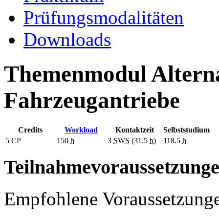
Prüfungsmodalitäten
Downloads
Themenmodul Alternat
Fahrzeugantriebe
Credits
Workload
Kontaktzeit
Selbststudium
5
CP
150
h
3
SWS
(31.5
h
)
118.5
h
Teilnahmevoraussetzung
Empfohlene Voraussetzung