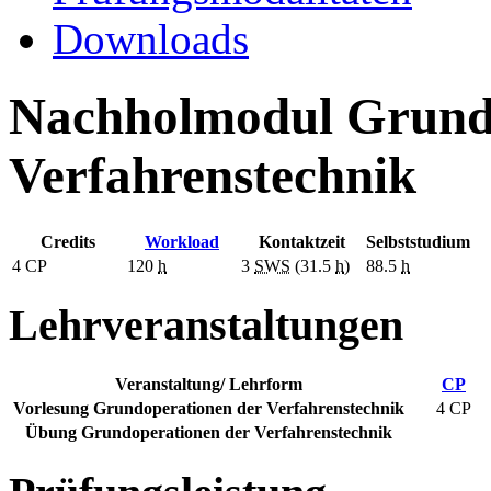
Downloads
Nachholmodul Grund
Verfahrenstechnik
Credits
Workload
Kontaktzeit
Selbststudium
4
CP
120
h
3
SWS
(31.5
h
)
88.5
h
Lehrveranstaltungen
Veranstaltung/ Lehrform
CP
Vorlesung Grundoperationen der Verfahrenstechnik
4 CP
Übung Grundoperationen der Verfahrenstechnik