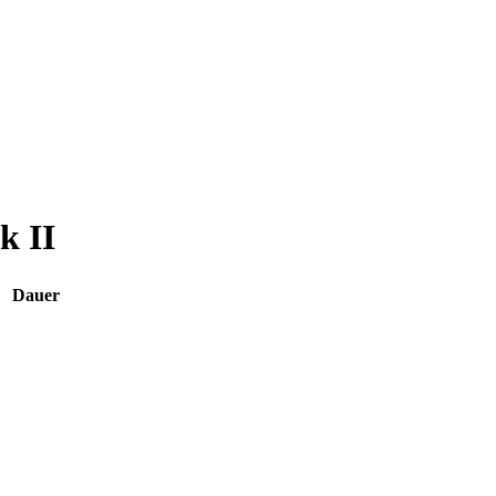
k II
Dauer