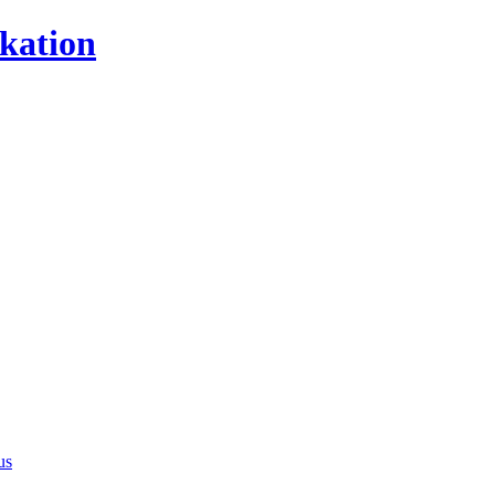
kation
us