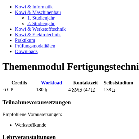
Kowi & Informatik
Kowi & Maschinenbau
1. Studienjahr
2. Studienjahr
Kowi & Werkstofftechnik
Kowi & Elektrotechnik
Praktikum
Prüfungsmodalitäten
Downloads
Themenmodul Fertigungstechni
Credits
Workload
Kontaktzeit
Selbststudium
6
CP
180
h
4
SWS
(42
h
)
138
h
Teilnahmevoraussetzungen
Empfohlene Voraussetzungen:
Werkstoffkunde
Lehrveranstaltungen