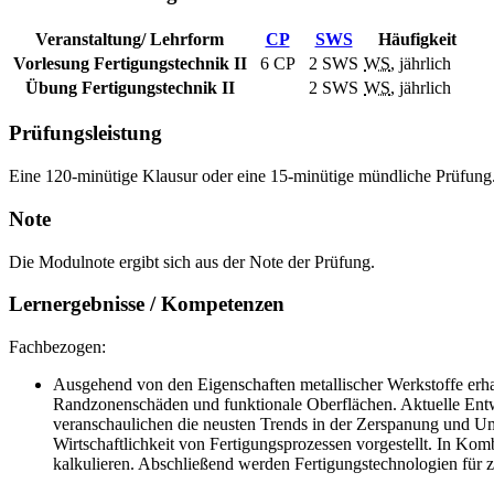
Veranstaltung/ Lehrform
CP
SWS
Häufigkeit
Vorlesung Fertigungstechnik II
6 CP
2
SWS
WS
, jährlich
Übung Fertigungstechnik II
2
SWS
WS
, jährlich
Prüfungsleistung
Eine 120-minütige Klausur oder eine 15-minütige mündliche Prüfung
Note
Die Modulnote ergibt sich aus der Note der Prüfung.
Lernergebnisse / Kompetenzen
Fachbezogen:
Ausgehend von den Eigenschaften metallischer Werkstoffe erhal
Randzonenschäden und funktionale Oberflächen. Aktuelle Entw
veranschaulichen die neusten Trends in der Zerspanung und U
Wirtschaftlichkeit von Fertigungsprozessen vorgestellt. In Ko
kalkulieren. Abschließend werden Fertigungstechnologien für z