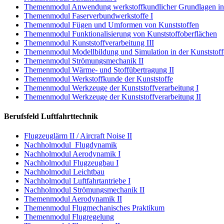
Themenmodul Anwendung werkstoffkundlicher Grundlagen in d
Themenmodul Faserverbundwerkstoffe I
Themenmodul Fügen und Umformen von Kunststoffen
Themenmodul Funktionalisierung von Kunststoffoberflächen
Themenmodul Kunststoffverarbeitung III
Themenmodul Modellbildung und Simulation in der Kunststoff-
Themenmodul Strömungsmechanik II
Themenmodul Wärme- und Stoffübertragung II
Themenmodul Werkstoffkunde der Kunststoffe
Themenmodul Werkzeuge der Kunststoffverarbeitung I
Themenmodul Werkzeuge der Kunststoffverarbeitung II
Berufsfeld Luftfahrttechnik
Flugzeuglärm II / Aircraft Noise II
Nachholmodul Flugdynamik
Nachholmodul Aerodynamik I
Nachholmodul Flugzeugbau I
Nachholmodul Leichtbau
Nachholmodul Luftfahrtantriebe I
Nachholmodul Strömungsmechanik II
Themenmodul Aerodynamik II
Themenmodul Flugmechanisches Praktikum
Themenmodul Flugregelung