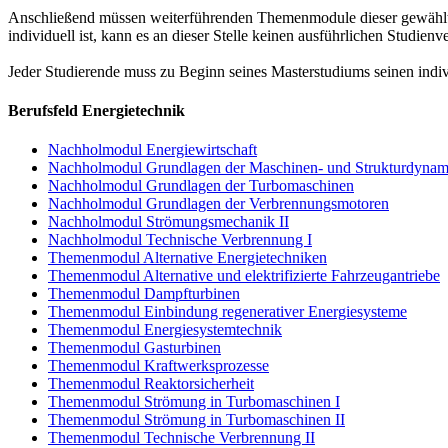
Anschließend müssen weiterführenden Themenmodule dieser gewählten
individuell ist, kann es an dieser Stelle keinen ausführlichen Studienv
Jeder Studierende muss zu Beginn seines Masterstudiums seinen indi
Berufsfeld Energietechnik
Nachholmodul Energiewirtschaft
Nachholmodul Grundlagen der Maschinen- und Strukturdynam
Nachholmodul Grundlagen der Turbomaschinen
Nachholmodul Grundlagen der Verbrennungsmotoren
Nachholmodul Strömungsmechanik II
Nachholmodul Technische Verbrennung I
Themenmodul Alternative Energietechniken
Themenmodul Alternative und elektrifizierte Fahrzeugantriebe
Themenmodul Dampfturbinen
Themenmodul Einbindung regenerativer Energiesysteme
Themenmodul Energiesystemtechnik
Themenmodul Gasturbinen
Themenmodul Kraftwerksprozesse
Themenmodul Reaktorsicherheit
Themenmodul Strömung in Turbomaschinen I
Themenmodul Strömung in Turbomaschinen II
Themenmodul Technische Verbrennung II