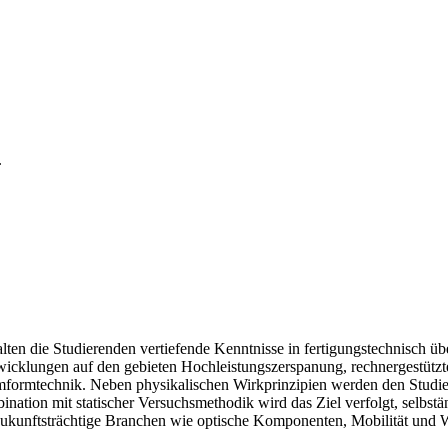
.
ten die Studierenden vertiefende Kenntnisse in fertigungstechnisch üb
icklungen auf den gebieten Hochleistungszerspanung, rechnergestützt
mformtechnik. Neben physikalischen Wirkprinzipien werden den Studi
mbination mit statischer Versuchsmethodik wird das Ziel verfolgt, sel
ukunftsträchtige Branchen wie optische Komponenten, Mobilität und Wer