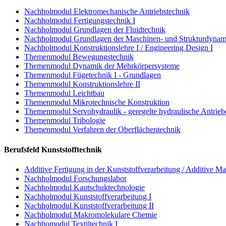
Nachholmodul Elektromechanische Antriebstechnik
Nachholmodul Fertigungstechnik I
Nachholmodul Grundlagen der Fluidtechnik
Nachholmodul Grundlagen der Maschinen- und Strukturdynam
Nachholmodul Konstruktionslehre I / Engineering Design I
Themenmodul Bewegungstechnik
Themenmodul Dynamik der Mehrkörpersysteme
Themenmodul Fügetechnik I - Grundlagen
Themenmodul Konstruktionslehre II
Themenmodul Leichtbau
Themenmodul Mikrotechnische Konstruktion
Themenmodul Servohydraulik - geregelte hydraulische Antrieb
Themenmodul Tribologie
Themenmodul Verfahren der Oberflächentechnik
Berufsfeld Kunststofftechnik
Additive Fertigung in der Kunststoffverarbeitung / Additive Ma
Nachholmodul Forschungslabor
Nachholmodul Kautschuktechnologie
Nachholmodul Kunststoffverarbeitung I
Nachholmodul Kunststoffverarbeitung II
Nachholmodul Makromolekulare Chemie
Nachhomodul Textiltechnik I