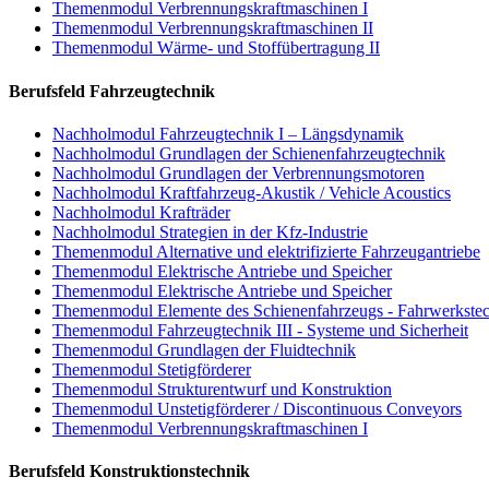
Themenmodul Verbrennungskraftmaschinen I
Themenmodul Verbrennungskraftmaschinen II
Themenmodul Wärme- und Stoffübertragung II
Berufsfeld Fahrzeugtechnik
Nachholmodul Fahrzeugtechnik I – Längsdynamik
Nachholmodul Grundlagen der Schienenfahrzeugtechnik
Nachholmodul Grundlagen der Verbrennungsmotoren
Nachholmodul Kraftfahrzeug-Akustik / Vehicle Acoustics
Nachholmodul Krafträder
Nachholmodul Strategien in der Kfz-Industrie
Themenmodul Alternative und elektrifizierte Fahrzeugantriebe
Themenmodul Elektrische Antriebe und Speicher
Themenmodul Elektrische Antriebe und Speicher
Themenmodul Elemente des Schienenfahrzeugs - Fahrwerkste
Themenmodul Fahrzeugtechnik III - Systeme und Sicherheit
Themenmodul Grundlagen der Fluidtechnik
Themenmodul Stetigförderer
Themenmodul Strukturentwurf und Konstruktion
Themenmodul Unstetigförderer / Discontinuous Conveyors
Themenmodul Verbrennungskraftmaschinen I
Berufsfeld Konstruktionstechnik