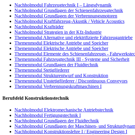
Nachholmodul Fahrzeugtechnik I – Längsdynamik
Nachholmodul Grundlagen der Schienenfahrzeugtechnik
Nachholmodul Grundlagen der Verbrennungsmotoren
Nachholmodul Kraftfahrzeug-Akustik / Vehicle Acoustics
Nachholmodul Krafträder
Nachholmodul Strategien in der Kfz-Industrie
Themenmodul Alternative und elektrifizierte Fahrzeugantriebe
Themenmodul Elektrische Antriebe und Speicher
Themenmodul Elektrische Antriebe und Speicher
Themenmodul Elemente des Schienenfahrzeugs - Fahrwerkste
Themenmodul Fahrzeugtechnik III - Systeme und Sicherheit
Themenmodul Grundlagen der Fluidtechnik
Themenmodul Stetigförderer
Themenmodul Strukturentwurf und Konstruktion
Themenmodul Unstetigförderer / Discontinuous Conveyors
Themenmodul Verbrennungskraftmaschinen I
Berufsfeld Konstruktionstechnik
Nachholmodul Elektromechanische Antriebstechnik
Nachholmodul Fertigungstechnik I
Nachholmodul Grundlagen der Fluidtechnik
Nachholmodul Grundlagen der Maschinen- und Strukturdynam
Nachholmodul Konstruktionslehre I / Engineering Design I