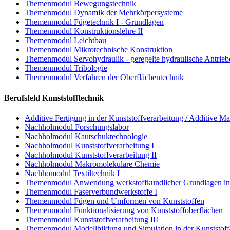
Themenmodul Bewegungstechnik
Themenmodul Dynamik der Mehrkörpersysteme
Themenmodul Fügetechnik I - Grundlagen
Themenmodul Konstruktionslehre II
Themenmodul Leichtbau
Themenmodul Mikrotechnische Konstruktion
Themenmodul Servohydraulik - geregelte hydraulische Antrieb
Themenmodul Tribologie
Themenmodul Verfahren der Oberflächentechnik
Berufsfeld Kunststofftechnik
Additive Fertigung in der Kunststoffverarbeitung / Additive Ma
Nachholmodul Forschungslabor
Nachholmodul Kautschuktechnologie
Nachholmodul Kunststoffverarbeitung I
Nachholmodul Kunststoffverarbeitung II
Nachholmodul Makromolekulare Chemie
Nachhomodul Textiltechnik I
Themenmodul Anwendung werkstoffkundlicher Grundlagen in d
Themenmodul Faserverbundwerkstoffe I
Themenmodul Fügen und Umformen von Kunststoffen
Themenmodul Funktionalisierung von Kunststoffoberflächen
Themenmodul Kunststoffverarbeitung III
Themenmodul Modellbildung und Simulation in der Kunststoff-