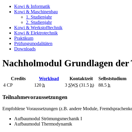
Kowi & Informatik
Kowi & Maschinenbau
1. Studienjahr
2. Studienjahr
Kowi & Werkstofftechnik
Kowi & Elektrotechnik
Praktikum
Prüfungsmodalitäten
Downloads
Nachholmodul Grundlagen der
Credits
Workload
Kontaktzeit
Selbststudium
4
CP
120
h
3
SWS
(31.5
h
)
88.5
h
Teilnahmevoraussetzungen
Empfohlene Voraussetzungen (z.B. andere Module, Fremdsprachenke
Aufbaumodul Strömungsmechanik I
Aufbaumodul Thermodynamik