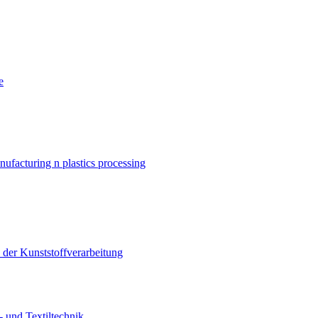
e
nufacturing n plastics processing
er Kunststoffverarbeitung
 und Textiltechnik