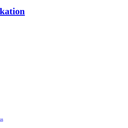
kation
us