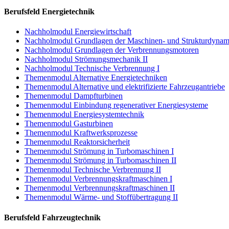
Berufsfeld Energietechnik
Nachholmodul Energiewirtschaft
Nachholmodul Grundlagen der Maschinen- und Strukturdynam
Nachholmodul Grundlagen der Verbrennungsmotoren
Nachholmodul Strömungsmechanik II
Nachholmodul Technische Verbrennung I
Themenmodul Alternative Energietechniken
Themenmodul Alternative und elektrifizierte Fahrzeugantriebe
Themenmodul Dampfturbinen
Themenmodul Einbindung regenerativer Energiesysteme
Themenmodul Energiesystemtechnik
Themenmodul Gasturbinen
Themenmodul Kraftwerksprozesse
Themenmodul Reaktorsicherheit
Themenmodul Strömung in Turbomaschinen I
Themenmodul Strömung in Turbomaschinen II
Themenmodul Technische Verbrennung II
Themenmodul Verbrennungskraftmaschinen I
Themenmodul Verbrennungskraftmaschinen II
Themenmodul Wärme- und Stoffübertragung II
Berufsfeld Fahrzeugtechnik