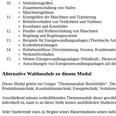
Stufenkenngrößen
Zusammenschaltung von Stufen
Maschinengehäuse
Kenngrößen der Maschinen und Typisierung
Betriebsverhalten von Verdichtern und Turbinen
Kennlinien und Kennfelder
Parallel- und Reihenschaltung von Maschinen
Regelung und Regelungssysteme
Beispiele für Energiewandlungsanlagen (Thermische Anl
Kostenbetrachtungen
Betriebseinflüsse (Verschmutzung, Erosion, Kondensati
Werkstoffverhalten
Weitere Energiewandlungsanlagen (Windkraft-, Photovol-
Auswirkungen von Energieumwandlungsanlagen auf di
Alternative Wahlmodule zu diesem Modul
Dieses Modul gehört zur Gruppe "Themenmodule Berufsfelder". Die 
Produktionstechnik; Konstruktionstechnik; Energietechnik; Verfahrens
Anschließend müssen weiterführenden Themenmodule dieser gewählten
individuell ist, kann es an dieser Stelle keinen ausführlichen Studienv
Jeder Studierende muss zu Beginn seines Masterstudiums seinen indi