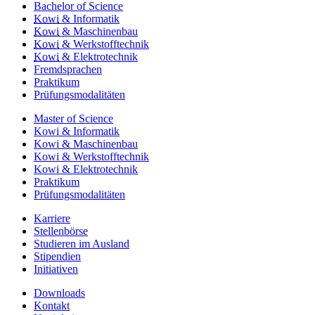
Bachelor of Science
Kowi
& Informatik
Kowi
& Maschinenbau
Kowi
& Werkstofftechnik
Kowi
& Elektrotechnik
Fremdsprachen
Praktikum
Prüfungsmodalitäten
Master of Science
Kowi & Informatik
Kowi & Maschinenbau
Kowi & Werkstofftechnik
Kowi & Elektrotechnik
Praktikum
Prüfungsmodalitäten
Karriere
Stellenbörse
Studieren im Ausland
Stipendien
Initiativen
Downloads
Kontakt