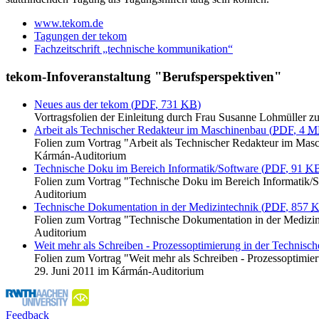
www.tekom.de
Tagungen der tekom
Fachzeitschrift „technische kommunikation“
tekom-Infoveranstaltung "Berufsperspektiven"
Neues aus der tekom
(
PDF
, 731
KB
)
Vortragsfolien der Einleitung durch Frau Susanne Lohmüller 
Arbeit als Technischer Redakteur im Maschinenbau
(
PDF
, 4
M
Folien zum Vortrag "Arbeit als Technischer Redakteur im Mas
Kármán-Auditorium
Technische Doku im Bereich Informatik/Software
(
PDF
, 91
K
Folien zum Vortrag "Technische Doku im Bereich Informatik/S
Auditorium
Technische Dokumentation in der Medizintechnik
(
PDF
, 857
Folien zum Vortrag "Technische Dokumentation in der Medizi
Auditorium
Weit mehr als Schreiben - Prozessoptimierung in der Technis
Folien zum Vortrag "Weit mehr als Schreiben - Prozessoptimi
29. Juni 2011 im Kármán-Auditorium
Feedback