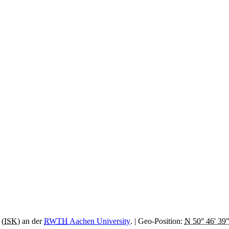
 (
ISK
) an der
RWTH
Aachen
University
.
| Geo-Position:
N 50° 46' 39