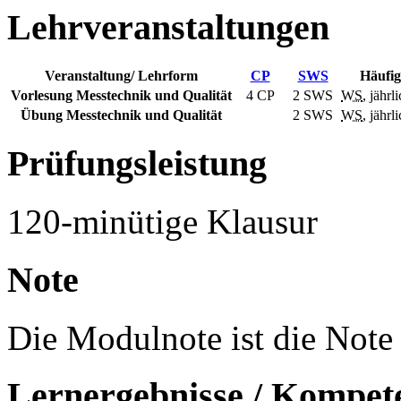
Lehrveranstaltungen
Veranstaltung/ Lehrform
CP
SWS
Häufig
Vorlesung Messtechnik und Qualität
4 CP
2
SWS
WS
, jährl
Übung Messtechnik und Qualität
2
SWS
WS
, jährl
Prüfungsleistung
120-minütige Klausur
Note
Die Modulnote ist die Note 
Lernergebnisse / Kompet