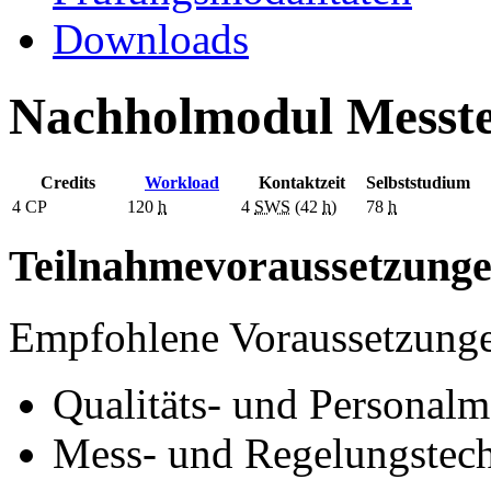
Downloads
Nachholmodul Messte
Credits
Workload
Kontaktzeit
Selbststudium
4
CP
120
h
4
SWS
(42
h
)
78
h
Teilnahmevoraussetzung
Empfohlene Voraussetzung
Qualitäts- und Personal
Mess- und Regelungstec