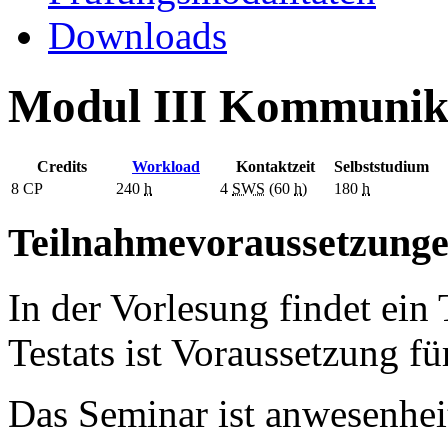
Downloads
Modul III Kommunika
Credits
Workload
Kontaktzeit
Selbststudium
8
CP
240
h
4
SWS
(60
h
)
180
h
Teilnahmevoraussetzung
In der Vorlesung findet ein 
Testats ist Voraussetzung fü
Das Seminar ist anwesenhei