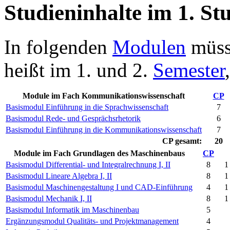
Studieninhalte im 1. St
In folgenden
Modulen
müsse
heißt im 1. und 2.
Semester
Module im Fach Kommunikationswissenschaft
CP
Basismodul Einführung in die Sprachwissenschaft
7
Basismodul Rede- und Gesprächsrhetorik
6
Basismodul Einführung in die Kommunikationswissenschaft
7
CP
gesamt:
20
Module im Fach Grundlagen des Maschinenbaus
CP
Basismodul Differential- und Integralrechnung I, II
8
1
Basismodul Lineare Algebra I, II
8
1
Basismodul Maschinengestaltung I und CAD-Einführung
4
1
Basismodul Mechanik I, II
8
1
Basismodul Informatik im Maschinenbau
5
Ergänzungsmodul Qualitäts- und Projektmanagement
4