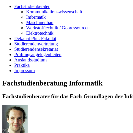
Fachstudienberater
Kommunikations­wissenschaft
Informatik
Maschinenbau
Werkstofftechnik / Georessourcen
Elektrotechnik
Dekanat Phil. Fakultät
Studierendenvertretung
Studierendensekretariat
Prüfungsangelegenheiten
Auslandsstudium
Praktika
Impressum
Fachstudienberatung Informatik
Fachstudienberater für das Fach Grundlagen der Inf