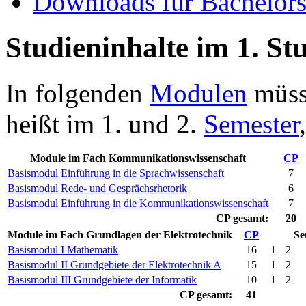
Downloads für Bachelors
Studieninhalte im 1. St
In folgenden
Modulen
müsse
heißt im 1. und 2.
Semester
Module im Fach Kommunikationswissenschaft
CP
Basismodul Einführung in die Sprachwissenschaft
7
Basismodul Rede- und Gesprächsrhetorik
6
Basismodul Einführung in die Kommunikationswissenschaft
7
CP
gesamt:
20
Module im Fach Grundlagen der Elektrotechnik
CP
Se
Basismodul I Mathematik
16
1
2
Basismodul II Grundgebiete der Elektrotechnik A
15
1
2
Basismodul III Grundgebiete der Informatik
10
1
2
CP
gesamt:
41