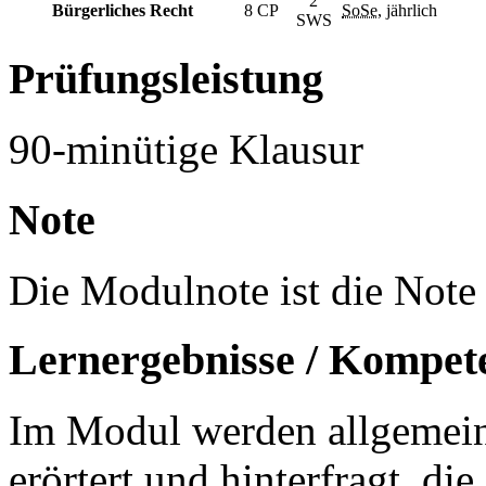
2
Bürgerliches Recht
8 CP
SoSe
, jährlich
SWS
Prüfungsleistung
90-minütige Klausur
Note
Die Modulnote ist die Note 
Lernergebnisse / Kompet
Im Modul werden allgemein
erörtert und hinterfragt, die