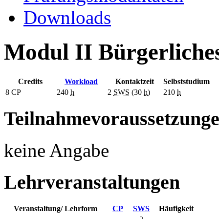
Downloads
Modul II Bürgerliche
Credits
Workload
Kontaktzeit
Selbststudium
8
CP
240
h
2
SWS
(30
h
)
210
h
Teilnahmevoraussetzung
keine Angabe
Lehrveranstaltungen
Veranstaltung/ Lehrform
CP
SWS
Häufigkeit