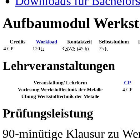
Downloads für Bachelors
Aufbaumodul Werksto
Credits
Workload
Kontaktzeit
Selbststudium
4
CP
120
h
3
SWS
(45
h
)
75
h
Lehrveranstaltungen
Veranstaltung/ Lehrform
CP
Vorlesung Werkstofftechnik der Metalle
4 CP
Übung Werkstofftechnik der Metalle
Prüfungsleistung
90-minütige Klausur zu Wer