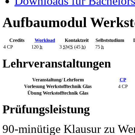
Downloads für Bachelors
Aufbaumodul Werksto
Credits
Workload
Kontaktzeit
Selbststudium
4
CP
120
h
3
SWS
(45
h
)
75
h
Lehrveranstaltungen
Veranstaltung/ Lehrform
CP
Vorlesung Werkstofftechnik Glas
4 CP
Übung Werkstofftechnik Glas
Prüfungsleistung
90-minütige Klausur zu Wer