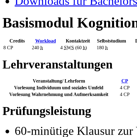
Downloads für Bachelors
Basismodul Kognitio
Credits
Workload
Kontaktzeit
Selbststudium
8
CP
240
h
4
SWS
(60
h
)
180
h
Lehrveranstaltungen
Veranstaltung/ Lehrform
CP
Vorlesung Individuum und soziales Umfeld
4 CP
Vorlesung Wahrnehmung und Aufmerksamkeit
4 CP
Prüfungsleistung
60-minütige Klausur zur