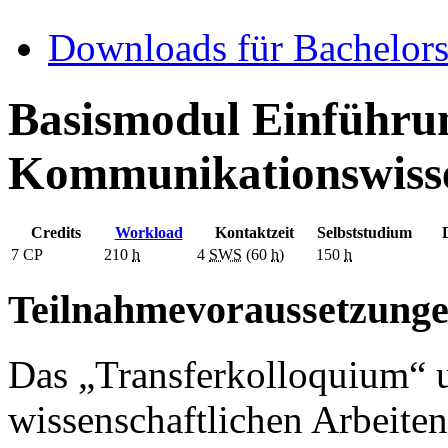
Downloads für Bachelors
Basismodul Einführun
Kommunikationswisse
Credits
Workload
Kontaktzeit
Selbststudium
7
CP
210
h
4
SWS
(60
h
)
150
h
Teilnahmevoraussetzung
Das „Transferkolloquium“ 
wissenschaftlichen Arbeite