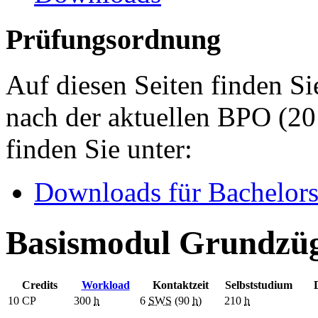
Prüfungsordnung
Auf diesen Seiten finden S
nach der aktuellen BPO (20
finden Sie unter:
Downloads für Bachelors
Basismodul Grundzüg
Credits
Workload
Kontaktzeit
Selbststudium
10
CP
300
h
6
SWS
(90
h
)
210
h